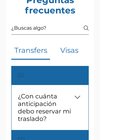
Preguntas
frecuentes
Transfers
Visas
01
¿Con cuánta
anticipación
debo reservar mi
traslado?
Debes reservar tu
02