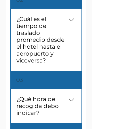
traslado con al menos 24
horas de anticipación.
¿Cuál es el
tiempo de
traslado
promedio desde
el hotel hasta el
aeropuerto y
viceversa?
El tiempo de traslado
03
desde/hacia el
Aeropuerto Internacional
Benito Juárez
¿Qué hora de
hacia/desde distintas
recogida debo
zonas de la Ciudad de
indicar?
México, suele ser de
aproximadamente 45 a
Para los traslados que